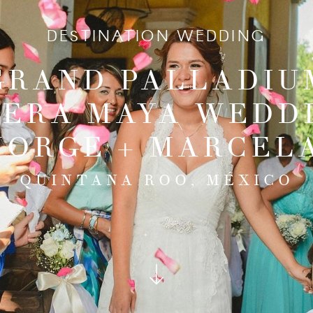
DESTINATION WEDDING
GRAND PALLADIU
IERA MAYA WEDDI
JORGE + MARCEL
QUINTANA ROO, MÉXICO