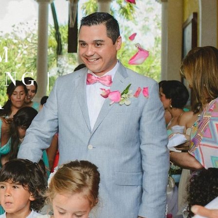
M
NG |
A